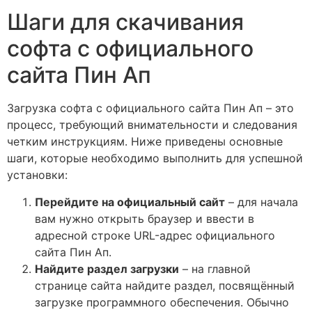
Шаги для скачивания
софта с официального
сайта Пин Ап
Загрузка софта с официального сайта Пин Ап – это
процесс, требующий внимательности и следования
четким инструкциям. Ниже приведены основные
шаги, которые необходимо выполнить для успешной
установки:
Перейдите на официальный сайт
– для начала
вам нужно открыть браузер и ввести в
адресной строке URL-адрес официального
сайта Пин Ап.
Найдите раздел загрузки
– на главной
странице сайта найдите раздел, посвящённый
загрузке программного обеспечения. Обычно