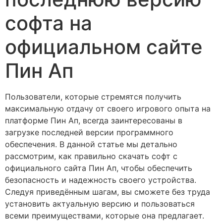
софта на
официальном сайте
Пин Ап
Пользователи, которые стремятся получить
максимальную отдачу от своего игрового опыта на
платформе Пин Ап, всегда заинтересованы в
загрузке последней версии программного
обеспечения. В данной статье мы детально
рассмотрим, как правильно скачать софт с
официального сайта Пин Ап, чтобы обеспечить
безопасность и надежность своего устройства.
Следуя приведённым шагам, вы сможете без труда
установить актуальную версию и пользоваться
всеми преимуществами, которые она предлагает.