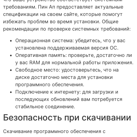
требованиям. Пин Ап предоставляет актуальные
спецификации на своем сайте, которые помогут
избежать проблем во время установки. Общие
рекомендации по проверке системных требований:
Операционная система: убедитесь, что у вас
установлена поддерживаемая версия ОС.
Оперативная память: проверьте, достаточно ли
у вас RAM для нормальной работы приложения.
Свободное место: удостоверьтесь, что на
диске достаточно места для установки
программного обеспечения.
Подключение к интернету: для загрузки и
последующих обновлений вам потребуется
стабильное соединение.
Безопасность при скачивании
Скачивание программного обеспечения с