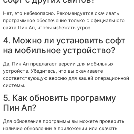
Нет, это небезопасно. Рекомендуется скачивать
программное обеспечение только с официального
сайта Пин Ап, чтобы избежать угроз.
4. Можно ли установить софт
на мобильное устройство?
Да, Пин Ап предлагает версии для мобильных
устройств. Убедитесь, что вы скачиваете
соответствующую версию для вашей операционной
системы.
5. Как обновить программу
Пин Ап?
Для обновления программы вы можете проверить
наличие обновлений в приложении или скачать