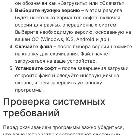
он обозначен как «Загрузить» или «Скачать».
Выберите нужную версию
– в этом разделе
будет несколько вариантов софта, включая
версии для разных операционных систем.
Выберите необходимую версию, основанную на
вашей ОС (Windows, iOS, Android и др.).
Скачайте файл
– после выбора версии нажмите
на кнопку для скачивания. Файл начнёт
загружаться на ваше устройство.
Установите софт
– после завершения загрузки
откройте файл и следуйте инструкциям на
экране, чтобы завершить установку
программы.
Проверка системных
требований
Перед скачиванием программы важно убедиться,
что ваше устройство соответствует системным