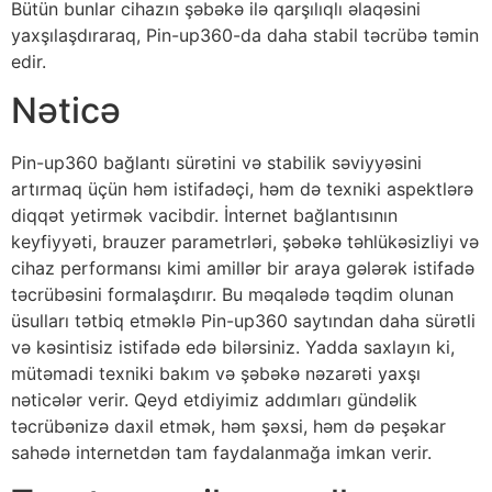
Bütün bunlar cihazın şəbəkə ilə qarşılıqlı əlaqəsini
yaxşılaşdıraraq, Pin-up360-da daha stabil təcrübə təmin
edir.
Nəticə
Pin-up360 bağlantı sürətini və stabilik səviyyəsini
artırmaq üçün həm istifadəçi, həm də texniki aspektlərə
diqqət yetirmək vacibdir. İnternet bağlantısının
keyfiyyəti, brauzer parametrləri, şəbəkə təhlükəsizliyi və
cihaz performansı kimi amillər bir araya gələrək istifadə
təcrübəsini formalaşdırır. Bu məqalədə təqdim olunan
üsulları tətbiq etməklə Pin-up360 saytından daha sürətli
və kəsintisiz istifadə edə bilərsiniz. Yadda saxlayın ki,
mütəmadi texniki bakım və şəbəkə nəzarəti yaxşı
nəticələr verir. Qeyd etdiyimiz addımları gündəlik
təcrübənizə daxil etmək, həm şəxsi, həm də peşəkar
sahədə internetdən tam faydalanmağa imkan verir.