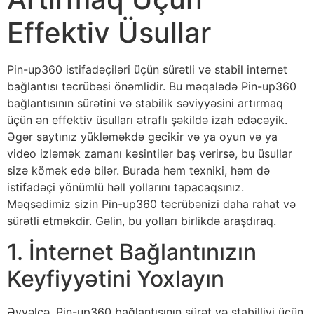
Effektiv Üsullar
Pin-up360 istifadəçiləri üçün sürətli və stabil internet
bağlantısı təcrübəsi önəmlidir. Bu məqalədə Pin-up360
bağlantısının sürətini və stabilik səviyyəsini artırmaq
üçün ən effektiv üsulları ətraflı şəkildə izah edəcəyik.
Əgər saytınız yükləməkdə gecikir və ya oyun və ya
video izləmək zamanı kəsintilər baş verirsə, bu üsullar
sizə kömək edə bilər. Burada həm texniki, həm də
istifadəçi yönümlü həll yollarını tapacaqsınız.
Məqsədimiz sizin Pin-up360 təcrübənizi daha rahat və
sürətli etməkdir. Gəlin, bu yolları birlikdə araşdıraq.
1. İnternet Bağlantınızın
Keyfiyyətini Yoxlayın
Əvvəlcə, Pin-up360 bağlantısının sürət və stabilliyi üçün