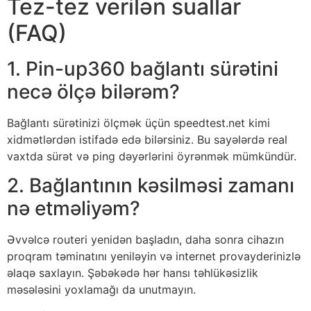
Tez-tez verilən suallar
(FAQ)
1. Pin-up360 bağlantı sürətini
necə ölçə bilərəm?
Bağlantı sürətinizi ölçmək üçün speedtest.net kimi
xidmətlərdən istifadə edə bilərsiniz. Bu sayələrdə real
vaxtda sürət və ping dəyərlərini öyrənmək mümkündür.
2. Bağlantının kəsilməsi zamanı
nə etməliyəm?
Əvvəlcə routeri yenidən başladın, daha sonra cihazın
proqram təminatını yeniləyin və internet provayderinizlə
əlaqə saxlayın. Şəbəkədə hər hansı təhlükəsizlik
məsələsini yoxlamağı da unutmayın.