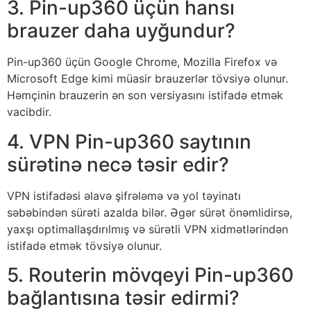
3. Pin-up360 üçün hansı
brauzer daha uyğundur?
Pin-up360 üçün Google Chrome, Mozilla Firefox və
Microsoft Edge kimi müasir brauzerlər tövsiyə olunur.
Həmçinin brauzerin ən son versiyasını istifadə etmək
vacibdir.
4. VPN Pin-up360 saytının
sürətinə necə təsir edir?
VPN istifadəsi əlavə şifrələmə və yol təyinatı
səbəbindən sürəti azalda bilər. Əgər sürət önəmlidirsə,
yaxşı optimallaşdırılmış və sürətli VPN xidmətlərindən
istifadə etmək tövsiyə olunur.
5. Routerin mövqeyi Pin-up360
bağlantısına təsir edirmi?