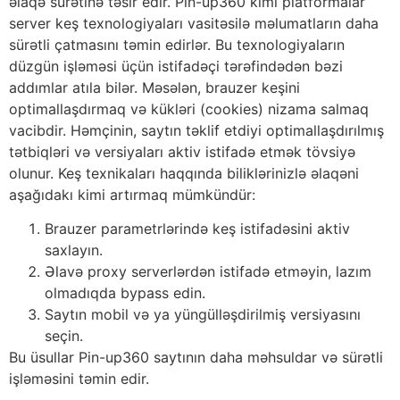
əlaqə sürətinə təsir edir. Pin-up360 kimi platformalar
server keş texnologiyaları vasitəsilə məlumatların daha
sürətli çatmasını təmin edirlər. Bu texnologiyaların
düzgün işləməsi üçün istifadəçi tərəfindədən bəzi
addımlar atıla bilər. Məsələn, brauzer keşini
optimallaşdırmaq və kükləri (cookies) nizama salmaq
vacibdir. Həmçinin, saytın təklif etdiyi optimallaşdırılmış
tətbiqləri və versiyaları aktiv istifadə etmək tövsiyə
olunur. Keş texnikaları haqqında biliklərinizlə əlaqəni
aşağıdakı kimi artırmaq mümkündür:
Brauzer parametrlərində keş istifadəsini aktiv
saxlayın.
Əlavə proxy serverlərdən istifadə etməyin, lazım
olmadıqda bypass edin.
Saytın mobil və ya yüngülləşdirilmiş versiyasını
seçin.
Bu üsullar Pin-up360 saytının daha məhsuldar və sürətli
işləməsini təmin edir.