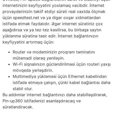
internetinizin keyfiyyətini yoxlamaq vacibdir. İnternet
provayderinizin təklif etdiyi sürəti real vaxtda ölçmək
üçün speedtest.net və ya digər oxşar xidmətlərdən
istifadə etmək faydalıdır. Əgər internet sürətiniz çox
aşağıdırsa və ya tez-tez kəsilirsə, bu birbaşa saytın
yüklənmə sürətinə təsir edir. İnternet bağlantınızın
keyfiyyətini artırmaq üçün:
Router və modeminizin proqram təminatını
mütəmadi olaraq yeniləyin.
Wi-Fi siqnalınızın gücləndirilməsi üçün routeri yaxşı
mövqedə yerləşdirin.
Multimediya yükləməsi üçün Ethernet kabelindən
istifadə etməyə çalışın, çünki kabel bağlantısı daha
stabil olur.
Bu addımlar internet bağlantınızı daha stabilləşdirərək,
Pin-up360 istifadənizi asanlaşdıracaq və
sürətləndirəcək.