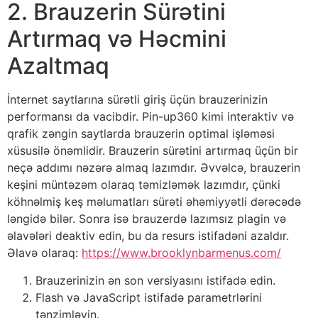
2. Brauzerin Sürətini
Artırmaq və Həcmini
Azaltmaq
İnternet saytlarına sürətli giriş üçün brauzerinizin
performansı da vacibdir. Pin-up360 kimi interaktiv və
qrafik zəngin saytlarda brauzerin optimal işləməsi
xüsusilə önəmlidir. Brauzerin sürətini artırmaq üçün bir
neçə addımı nəzərə almaq lazımdır. Əvvəlcə, brauzerin
keşini müntəzəm olaraq təmizləmək lazımdır, çünki
köhnəlmiş keş məlumatları sürəti əhəmiyyətli dərəcədə
ləngidə bilər. Sonra isə brauzerdə lazımsız plagin və
əlavələri deaktiv edin, bu da resurs istifadəni azaldır.
Əlavə olaraq:
https://www.brooklynbarmenus.com/
Brauzerinizin ən son versiyasını istifadə edin.
Flash və JavaScript istifadə parametrlərini
tənzimləyin.