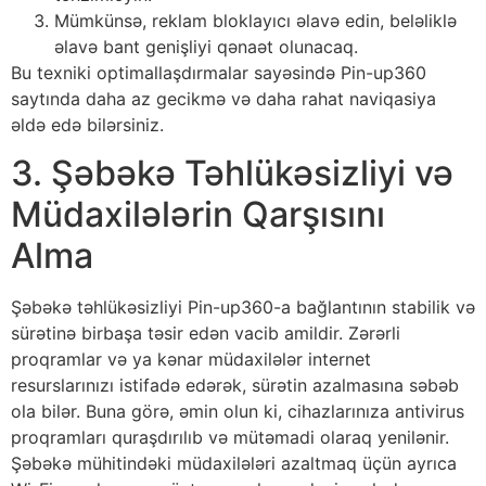
Mümkünsə, reklam bloklayıcı əlavə edin, beləliklə
əlavə bant genişliyi qənaət olunacaq.
Bu texniki optimallaşdırmalar sayəsində Pin-up360
saytında daha az gecikmə və daha rahat naviqasiya
əldə edə bilərsiniz.
3. Şəbəkə Təhlükəsizliyi və
Müdaxilələrin Qarşısını
Alma
Şəbəkə təhlükəsizliyi Pin-up360-a bağlantının stabilik və
sürətinə birbaşa təsir edən vacib amildir. Zərərli
proqramlar və ya kənar müdaxilələr internet
resurslarınızı istifadə edərək, sürətin azalmasına səbəb
ola bilər. Buna görə, əmin olun ki, cihazlarınıza antivirus
proqramları quraşdırılıb və mütəmadi olaraq yenilənir.
Şəbəkə mühitindəki müdaxilələri azaltmaq üçün ayrıca