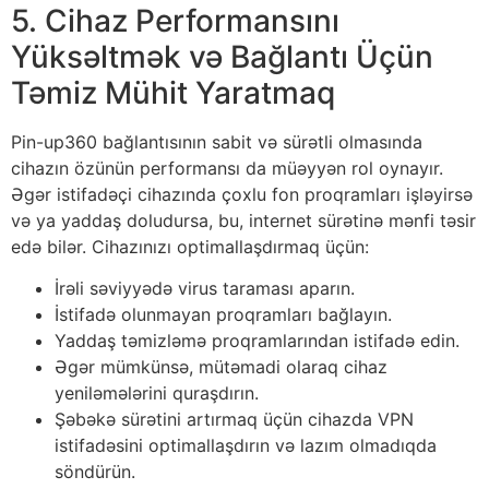
5. Cihaz Performansını
Yüksəltmək və Bağlantı Üçün
Təmiz Mühit Yaratmaq
Pin-up360 bağlantısının sabit və sürətli olmasında
cihazın özünün performansı da müəyyən rol oynayır.
Əgər istifadəçi cihazında çoxlu fon proqramları işləyirsə
və ya yaddaş doludursa, bu, internet sürətinə mənfi təsir
edə bilər. Cihazınızı optimallaşdırmaq üçün:
İrəli səviyyədə virus taraması aparın.
İstifadə olunmayan proqramları bağlayın.
Yaddaş təmizləmə proqramlarından istifadə edin.
Əgər mümkünsə, mütəmadi olaraq cihaz
yeniləmələrini quraşdırın.
Şəbəkə sürətini artırmaq üçün cihazda VPN
istifadəsini optimallaşdırın və lazım olmadıqda
söndürün.