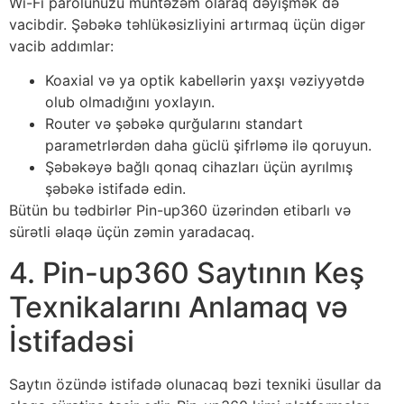
Wi-Fi parolunuzu müntəzəm olaraq dəyişmək də
vacibdir. Şəbəkə təhlükəsizliyini artırmaq üçün digər
vacib addımlar:
Koaxial və ya optik kabellərin yaxşı vəziyyətdə
olub olmadığını yoxlayın.
Router və şəbəkə qurğularını standart
parametrlərdən daha güclü şifrləmə ilə qoruyun.
Şəbəkəyə bağlı qonaq cihazları üçün ayrılmış
şəbəkə istifadə edin.
Bütün bu tədbirlər Pin-up360 üzərindən etibarlı və
sürətli əlaqə üçün zəmin yaradacaq.
4. Pin-up360 Saytının Keş
Texnikalarını Anlamaq və
İstifadəsi
Saytın özündə istifadə olunacaq bəzi texniki üsullar da