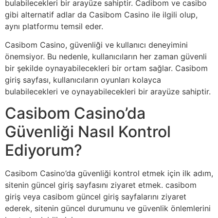
bulabilecekleri bir arayüze sahiptir. Cadibom ve casibo
gibi alternatif adlar da Casibom Casino ile ilgili olup,
aynı platformu temsil eder.
Casibom Casino, güvenliği ve kullanıcı deneyimini
önemsiyor. Bu nedenle, kullanıcıların her zaman güvenli
bir şekilde oynayabilecekleri bir ortam sağlar. Casibom
giriş sayfası, kullanıcıların oyunları kolayca
bulabilecekleri ve oynayabilecekleri bir arayüze sahiptir.
Casibom Casino’da
Güvenliği Nasıl Kontrol
Ediyorum?
Casibom Casino’da güvenliği kontrol etmek için ilk adım,
sitenin güncel giriş sayfasını ziyaret etmek. casibom
giriş veya casibom güncel giriş sayfalarını ziyaret
ederek, sitenin güncel durumunu ve güvenlik önlemlerini