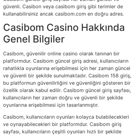
güvenli. Casibon veya casibom giriş gibi terimler de
kullanabilirsiniz ancak casibom.com en doğru adres.
Casibom Casino Hakkında
Genel Bilgiler
Casibom, güvenilir online casino olarak tanınan bir
platformdur. Casibom güncel giriş adresi, kullanıcıların
rahatlıkla oyunlarına erişebilmesi için her zaman güncel
ve güvenli bir şekilde sunulmaktadır. Casibom 158 giriş,
bu platformun güvenilirliğini ve güvenliğini gösteren bir
özellik olarak kabul edilir. Casibom güncel giriş sayfası,
kullanıcıların her zaman doğru ve güvenli bir şekilde
oyunlarına erişebilmesi için tasarlanmıştır.
Casibom, kullanıcıların oyunları kolayca bulabilecekleri
ve oynayabilecekleri bir platformdur. Casibom giriş
sayfası, kullanıcıların çeşitli oyunları hızlı bir şekilde